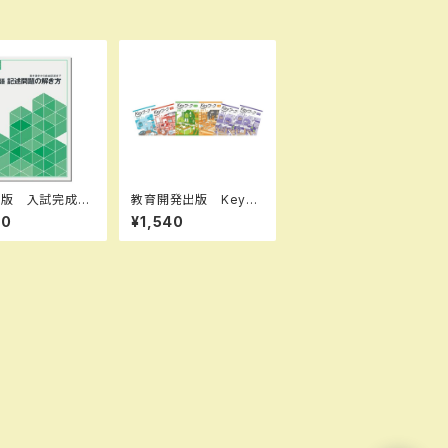
出版 入試完成シ
教育開発出版 Keyワ
ズ 国語 記述問
ーク（キーワーク） 地
80
¥1,540
き方 2026年
理 I,II 歴史 I,II（ご選
新品完全セッ
択ください） 2026年
BN：B0D3B6KZ
度版 新品完全セッ
SBN-10：B0D3
ト ISBN なし
GL SKU：003
60