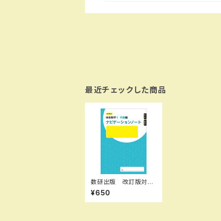
最近チェックした商品
数研出版 改訂版対
応 体系数学1 代数
¥650
編 ナビゲーションノー
ト 方程式，不等式 新
品 問題集本体のみ
別冊解答なし ISBN：