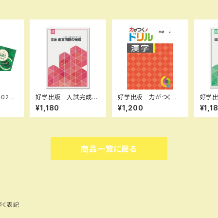
026
好学出版 入試完成シ
好学出版 力がつくドリ
好学
問題
リーズ 英語 長文問
ル 漢字 小学５年 2
リー
¥1,180
¥1,200
¥1,1
3 発
題の完成 2026年度
026年度版 新品完全
題の解
択くだ
版 新品完全セット I
セット ISBN：B0D3C
度版 
セット
SBN：B0D3B8X1KS
K22P7 ISBN-10：B0
ト IS
ISBN-10：B0D3B8
D3CK22P7 SKU：0
GL I
X1KS SKU：003908
03986956
B6KZ
商品一覧に戻る
972
9089
づく表記