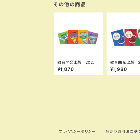
9784410743023 I
その他の商品
SBN-10：441074302
3 SKU：00400633
9
教育開発出版 2026
教育開発出版 2
年度版 ピラミッド 国
年度版 新中学
¥1,870
¥1,980
語 小1～6 各学年
集 英語 中1～
（選択ください） 問題
展編 各学年（選
集本体と別冊解答つ
さい） 新品完全
き 新品完全セット IS
BN なし
プライバシーポリシー
特定商取引法に基